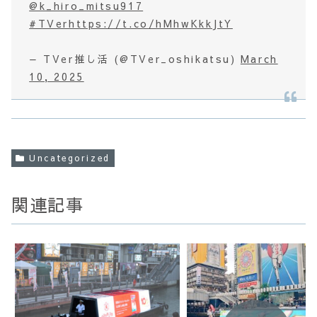
@k_hiro_mitsu917
#TVer
https://t.co/hMhwKkkJtY
— TVer推し活 (@TVer_oshikatsu)
March
10, 2025
Uncategorized
関連記事