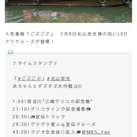
人気番組『ごぶごぶ』 3月8日北山宏光様の回にLED
アドクルーズが登場！
🚩タイムスタンプ🚩
『
#ごぶごぶ
』
#北山宏光
浜ちゃんとずぶずぶ大作戦🤝🏻
1:30⌇西淀川"江崎グリコの記念館"
21:10⌇グリコサインで記念撮影📷️
26:50⌇🚛宣伝トラック
29:20⌇ゲラゲラ星人🛸宣伝クルーズ
43:20⌇ラジオ生放送に乱入🗯️
@MBS_fan