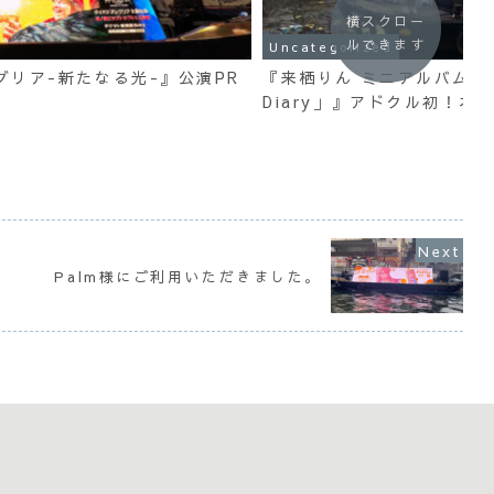
横スクロー
ルできます
Uncategorized
グリア-新たなる光-』公演PR
『来栖りん ミニアルバム「Ha
Diary」』アドクル初！本
Palm様にご利用いただきました。