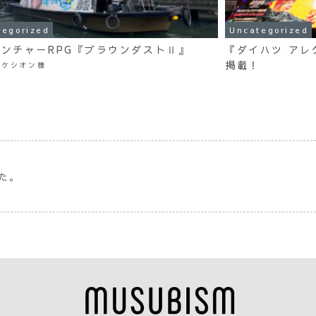
tegorized
Uncategorized
ンチャーRPG『ブラウンダストⅡ』
『ダイハツ アレ
掲載！
社ケシオン様
した。